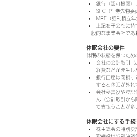
銀行（認可機関）
SFC（証券先物
MPF（強制積立
上記を子会社に持
一般的な事業会社であ
休眠会社の要件
休眠の状態を保つため
会社の会計取引（ac
経費などが発生し
銀行口座は閉鎖す
すると休眠が外れ
会社秘書役や登記
ん（会計取引から
て支払うことが多
休眠会社にする手続
株主総会の特別決
取締役は特別決議