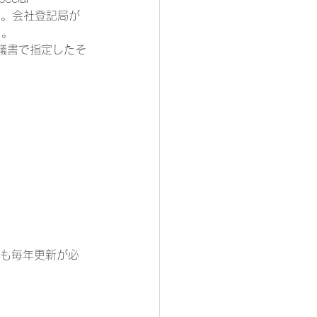
す。会社登記局が
）。
議書で指定したそ
中も毎年更新が必