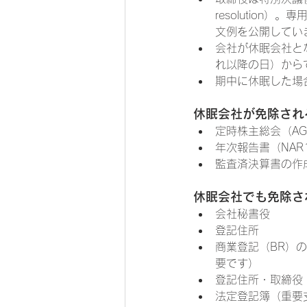
resolutio
文例を公開してい
会社が休眠会社と
れ以降の日）から
期中に休眠した場
休眠会社が免除され
定時株主総会（A
年次報告書（NAR
監査済決算書の作
休眠会社でも免除さ
会社秘書役
登記住所
商業登記（BR）
要です）
登記住所・取締役
法定登記簿（重要