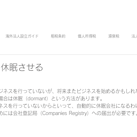
ホーム
会社情報
サービス
会計・税務情報
海外法人設立ガイド
租税条約
個人所得税
源泉税
法
中国
BVI
オフショア法人
を休眠させる
ジネスを行っていないが、将来またビジネスを始めるかもしれ
合は休眠（dormant）という方法があります。
ネスを行っていないからといって、自動的に休眠会社になるわ
は会社登記局（Companies Registry）への届出が必要です