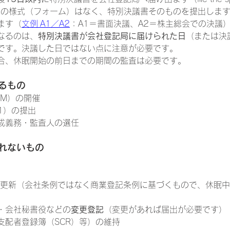
n）。専用の様式（フォーム）はなく、特別決議書そのものを提出しま
ます（
文例 A1／A2
：A1＝書面決議、A2＝株主総会での決議
なるのは、
特別決議書が会社登記局に届けられた日
（または決
です。決議した日ではない点に注意が必要です。
合、休眠開始の前日までの期間の監査は必要です。
るもの
GM）の開催
1）の提出
成義務・監査人の選任
れないもの
の更新（会社条例ではなく商業登記条例に基づくもので、休眠
・会社秘書役などの
変更登記
（変更があれば届出が必要です）
支配者登録簿（SCR）等）の維持