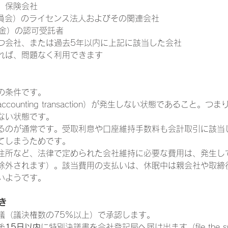
、保険会社
委員会）のライセンス法人およびその関連会社
年金）の認可受託者
つ会社、または過去5年以内に上記に該当した会社
れば、問題なく利用できます
の条件です。
counting transaction）が発生しない状態であること。
ない状態です。
るのが通常です。受取利息や口座維持手数料も会計取引に該当
てしまうためです。
住所など、法律で定められた会社維持に必要な費用は、発生し
除外されます）。該当費用の支払いは、休眠中は親会社や取締
いようです。
き
議（議決権数の75%以上）で承認します。
後
15日以内
に特別決議書を会社登記局へ届け出ます（file the spec