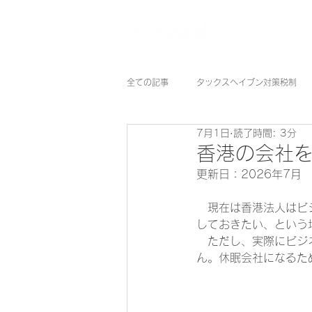
全ての記事
タックスヘイブン対策税制
7月1日
読了時間: 3分
香港その他
日本
その他
香港の会社
更新日：2026年7月
　現在は香港法人はビ
しておきたい、という場
　ただし、実際にビジ
ん。休眠会社になるために