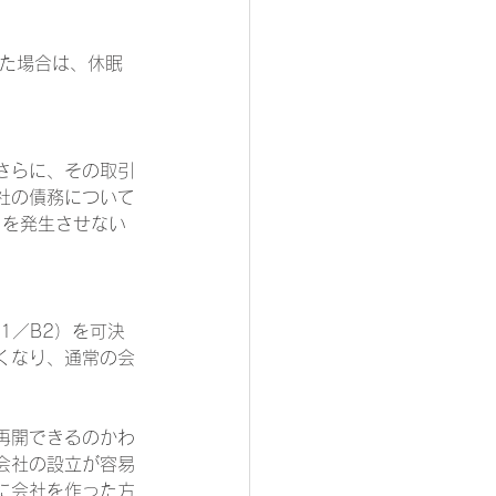
された場合は、休眠
さらに、その取引
社の債務について
引を発生させない
1／B2）を可決
くなり、通常の会
再開できるのかわ
会社の設立が容易
に会社を作った方