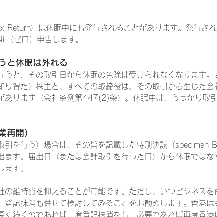
s Tax Return）は休眠中にも発行されることがあります。発行
il（ゼロ）申告します。
うと休眠は外れる
行うと、その取引日から休眠の免除は受けられなくなります。
知り得た）株主と、すべての取締役は、その取引から生じた会
があります（会社条例第447(2)条）。休眠中は、うっかり取
業再開）
引を行う）場合は、その旨を記載した特別決議（specimen B
出ます。届出日（または会計取引を行った日）から休眠ではな
します。
社の維持費を抑えることが可能です。ただし、いつビジネスを
、登記抹消も併せて検討してみることをお勧めします。香港は
長く続くのであれば一度登記抹消をし、必要であれば再度香港