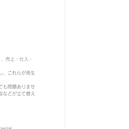
つまり、売上・仕入・
し、これらが発生
ても問題ありませ
役などが立て替え
ial 