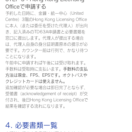
Officeで申請する
予約した日時に、金鐘・統一中心（United 
Centre）3階のHong Kong Licensing Office
に本人（または委任を受けた代理人）が出向
き、記入済みのTD63A申請書と必要書類を
窓口に提出します。代理人が提出する場合
は、代理人自身の身分証明書原本の提示が必
要です。カウンター前は行列で、かなり待つ
ことになります。
午前中に申請すれば午後には受け取れます。
手数料は受取時に支払います。
手数料の支払
方法は現金、FPS、EPSです。オクトパスや
クレジットカードは使えません。
追加確認が必要な場合は即日完了とならず、
受領書（acknowledgement of receipt）が交
付され、後日Hong Kong Licensing Officeで
結果を確認する流れになります。
4. 必要書類一覧