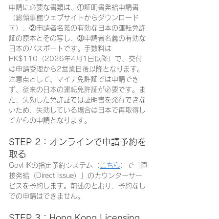
申請に必要な書類は、①証明書発給申請書
（総領事館ウェブサイトからダウンロード
可）、②申請者名義の有効な日本の運転免許
証の原本とその写し、③申請者名義の有効な
日本のパスポートです。手数料は
HK$110（2026年4月1日以降）で、交付
は申請受理から2営業日後以降となります。
注意点として、マイナ免許証では申請でき
ず、従来の日本の運転免許証が必要です。ま
た、失効した免許証では証明書を発行できな
いため、失効している場合は日本で再取得し
てからの申請となります。
STEP 2：オンラインで申請予約を
取る
GovHKの指定予約システム（
こちら
）で「直
接発給（Direct Issue）」のカウンターサー
ビスを予約します。前述のとおり、予約なし
での申請はできません。
STEP 3：Hong Kong Licensing 