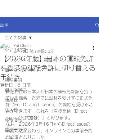
記事
全ての記事
Yui Ohata
全ての記事
6月15日
読了時間: 6分
【2026年版】日本の運転免許
タックスヘイブン対策税制
を香港の運転免許に切り替える
海外法人設立ガイド
手続き
租税条約
更新日：
5 日前
個人所得税
香港在住の日本人が日本の運転免許証を持っ
ている場合、香港では試験を受けずに正式免
源泉税
許（Full Driving Licence）の発給を受けるこ
法人税
とができます。これを「直接発給（Direct 
Issue／免試簽發）」と呼びます。
移転価格
なお、2026年3月16日からDirect Issueの
香港その他
申請方法が変わり、オンラインでの事前予約
が必須となりました。