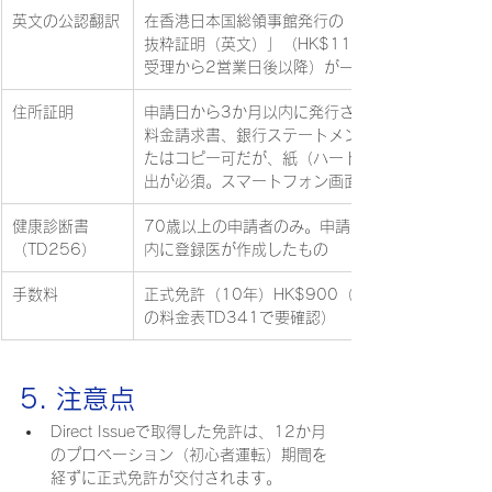
英文の公認翻訳
在香港日本国総領事館発行の「自動車運転免許
抜粋証明（英文）」（HK$110、交付は申請
受理から2営業日後以降）が一般的
住所証明
申請日から3か月以内に発行されたもの（公共
料金請求書、銀行ステートメント等）。原本ま
たはコピー可だが、紙（ハードコピー）での提
出が必須。スマートフォン画面での提示は不可
健康診断書
70歳以上の申請者のみ。申請日から4か月以
（TD256）
内に登録医が作成したもの
手数料
正式免許（10年）HK$900（最新額は運輸署
の料金表TD341で要確認）
5. 注意点
Direct Issueで取得した免許は、12か月
のプロベーション（初心者運転）期間を
経ずに正式免許が交付されます。