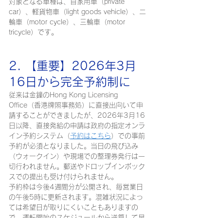
対象となる車種は、自家用車（private 
car）、軽貨物車（light goods vehicle）、二
輪車（motor cycle）、三輪車（motor 
tricycle）です。
2. 【重要】2026年3月
16日から完全予約制に
従来は金鐘のHong Kong Licensing 
Office（香港牌照事務処）に直接出向いて申
請することができましたが、2026年3月16
日以降、直接発給の申請は政府の指定オンラ
イン予約システム（
予約はこちら
）での事前
予約が必須となりました。当日の飛び込み
（ウォークイン）や現場での整理券発行は一
切行われません。郵送やドロップインボック
スでの提出も受け付けられません。
予約枠は今後4週間分が公開され、毎営業日
の午後5時に更新されます。混雑状況によっ
ては希望日が取りにくいこともありますの
で、運転開始のスケジュールから逆算して早