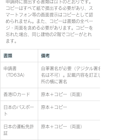
申請時に提出する書類は以下のとおりです。
コピーはすべて紙で提出する必要があり、ス
マートフォン等の画面提示はコピーとして認
められません。また、コピーは書類の全ペー
ジ・両面を含める必要があります。コピーを
忘れた場合、同じ建物の2階でコピーがとれ
ます。
書類
備考
申請書
自筆署名が必要（デジタル署名・印刷された署
（TD63A）
名は不可）。記載内容を訂正した場合は訂正箇
所の横に署名
香港IDカード
原本＋コピー（両面）
日本のパスポー
原本＋コピー
ト
日本の運転免許
原本＋コピー（両面）
証