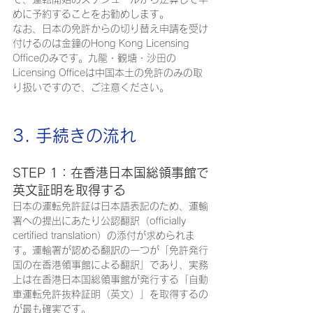
めに予約することをお勧めします。
なお、日本の免許からの切り替え申請を受け
付けるのは金鐘のHong Kong Licensing 
Officeのみです。九龍・観塘・沙田の
Licensing Officeは中国本土の免許のみの取
り扱いですので、ご注意ください。
3. 手続きの流れ
STEP 1：在香港日本国総領事館で
英文証明を取得する
日本の運転免許証は日本語表記のため、運輸
署への提出にあたり公認翻訳（officially 
certified translation）の添付が求められま
す。運輸署が認める翻訳の一つが「免許発行
国の在香港領事館による翻訳」であり、実務
上は在香港日本国総領事館が発行する「自動
車運転免許抜粋証明（英文）」を取得するの
が最も確実です。